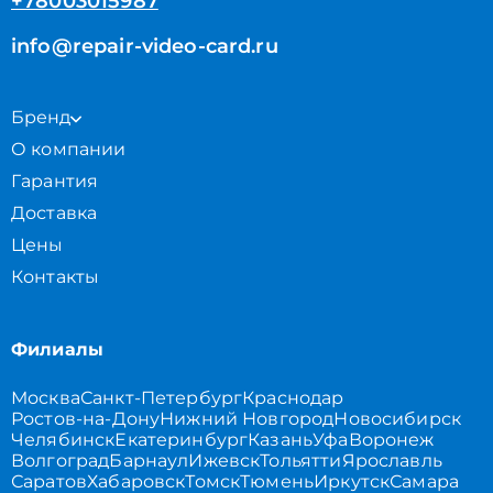
+78003015987
info@repair-video-card.ru
Бренд
О компании
Гарантия
Доставка
Цены
Контакты
Филиалы
Москва
Санкт-Петербург
Краснодар
Ростов-на-Дону
Нижний Новгород
Новосибирск
Челябинск
Екатеринбург
Казань
Уфа
Воронеж
Волгоград
Барнаул
Ижевск
Тольятти
Ярославль
Саратов
Хабаровск
Томск
Тюмень
Иркутск
Самара