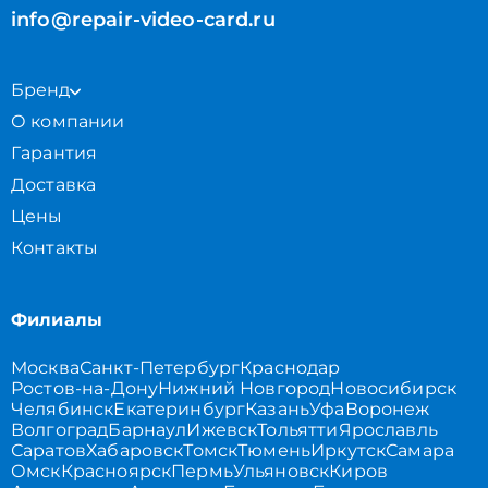
info@repair-video-card.ru
Бренд
О компании
Гарантия
Доставка
Цены
Контакты
Филиалы
Москва
Санкт-Петербург
Краснодар
Ростов-на-Дону
Нижний Новгород
Новосибирск
Челябинск
Екатеринбург
Казань
Уфа
Воронеж
Волгоград
Барнаул
Ижевск
Тольятти
Ярославль
Саратов
Хабаровск
Томск
Тюмень
Иркутск
Самара
Омск
Красноярск
Пермь
Ульяновск
Киров