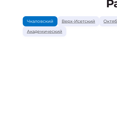
Р
Чкаловский
Верх-Исетский
Октяб
Академический