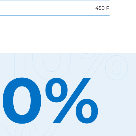
450 ₽
10%
10%