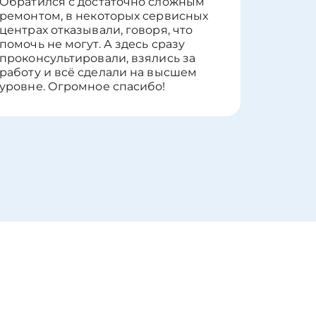
Обратился с достаточно сложным
такие п
ремонтом, в некоторых сервисных
только 
центрах отказывали, говоря, что
информ
помочь не могут. А здесь сразу
оставит
проконсультировали, взялись за
здорово
работу и всё сделали на высшем
уровне. Огромное спасибо!