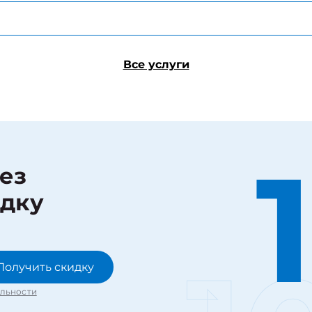
Все услуги
рез
идку
Получить скидку
льности