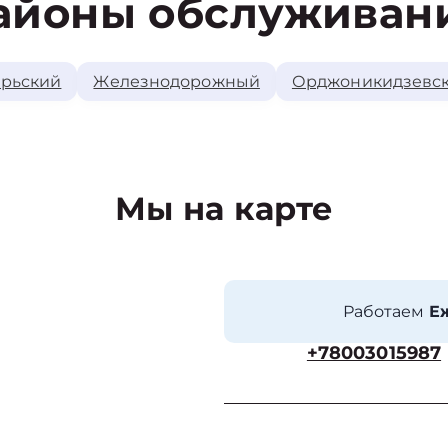
айоны обслуживан
рьский
Железнодорожный
Орджоникидзевс
Мы на карте
Работаем
Еж
+78003015987