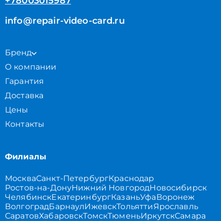
+78003015987
info@repair-video-card.ru
Бренд
О компании
Гарантия
Доставка
Цены
Контакты
Филиалы
Москва
Санкт-Петербург
Краснодар
Ростов-на-Дону
Нижний Новгород
Новосибирск
Челябинск
Екатеринбург
Казань
Уфа
Воронеж
Волгоград
Барнаул
Ижевск
Тольятти
Ярославль
Саратов
Хабаровск
Томск
Тюмень
Иркутск
Самара