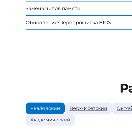
Замена чипов памяти
Обновление/Перепрошивка BIOS
Р
Чкаловский
Верх-Исетский
Октяб
Академический