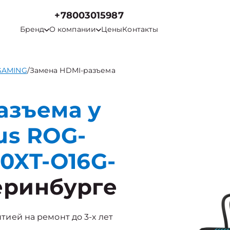
+78003015987
Бренд
О компании
Цены
Контакты
-GAMING
/
Замена HDMI-разъема
азъема у
us ROG-
0XT-O16G-
еринбурге
нтией на ремонт до 3-х лет