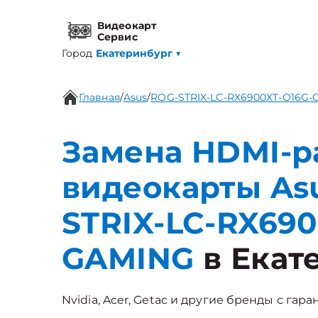
Видеокарт
Сервис
Город
Екатеринбург
▼
Главная
/
Asus
/
ROG-STRIX-LC-RX6900XT-O16G
Замена HDMI-р
видеокарты As
STRIX-LC-RX690
GAMING
в Екат
Nvidia, Acer, Getac и другие бренды с гара