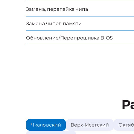
Замена, перепайка чипа
Замена чипов памяти
Обновление/Перепрошивка BIOS
Р
Чкаловский
Верх-Исетский
Октяб