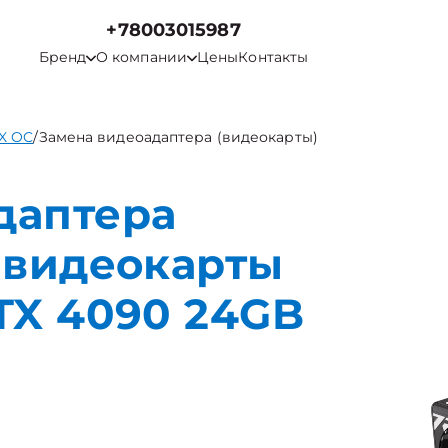
+78003015987
Бренд
О компании
Цены
Контакты
X OC
/
Замена видеоадаптера (видеокарты)
даптера
 видеокарты
TX 4090 24GB