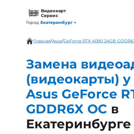
Видеокарт
Сервис
Город
Екатеринбург
▼
Главная
/
Asus
/
GeForce RTX 4090 24GB GDDR6
Замена видеоа
(видеокарты) у
Asus GeForce R
GDDR6X OC
в
Екатеринбурге