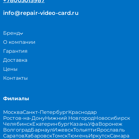
+78003015987
info@repair-video-card.ru
Бренд
О компании
Гарантия
Доставка
Цены
Контакты
Филиалы
Москва
Санкт-Петербург
Краснодар
Ростов-на-Дону
Нижний Новгород
Новосибирск
Челябинск
Екатеринбург
Казань
Уфа
Воронеж
Волгоград
Барнаул
Ижевск
Тольятти
Ярославль
Саратов
Хабаровск
Томск
Тюмень
Иркутск
Самара