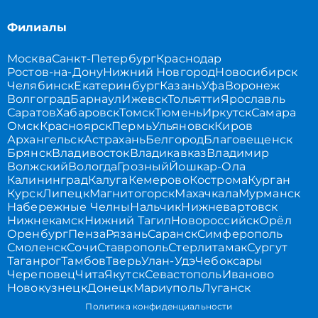
Филиалы
Москва
Санкт-Петербург
Краснодар
Ростов-на-Дону
Нижний Новгород
Новосибирск
Челябинск
Екатеринбург
Казань
Уфа
Воронеж
Волгоград
Барнаул
Ижевск
Тольятти
Ярославль
Саратов
Хабаровск
Томск
Тюмень
Иркутск
Самара
Омск
Красноярск
Пермь
Ульяновск
Киров
Архангельск
Астрахань
Белгород
Благовещенск
Брянск
Владивосток
Владикавказ
Владимир
Волжский
Вологда
Грозный
Йошкар-Ола
Калининград
Калуга
Кемерово
Кострома
Курган
Курск
Липецк
Магнитогорск
Махачкала
Мурманск
Набережные Челны
Нальчик
Нижневартовск
Нижнекамск
Нижний Тагил
Новороссийск
Орёл
Оренбург
Пенза
Рязань
Саранск
Симферополь
Смоленск
Сочи
Ставрополь
Стерлитамак
Сургут
Таганрог
Тамбов
Тверь
Улан-Удэ
Чебоксары
Череповец
Чита
Якутск
Севастополь
Иваново
Новокузнецк
Донецк
Мариуполь
Луганск
Политика конфиденциальности